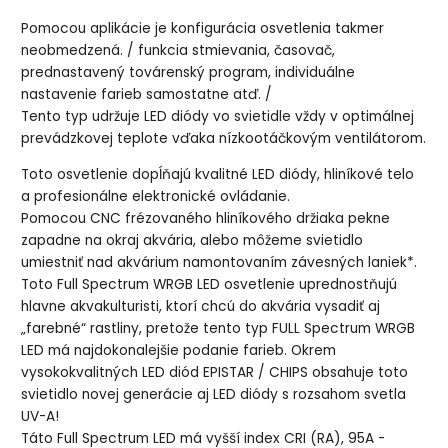
Pomocou aplikácie je konfigurácia osvetlenia takmer
neobmedzená. / funkcia stmievania, časovač,
prednastavený továrenský program, individuálne
nastavenie farieb samostatne atď. /
Tento typ udržuje LED diódy vo svietidle vždy v optimálnej
prevádzkovej teplote vďaka nízkootáčkovým ventilátorom.
Toto osvetlenie dopĺňajú kvalitné LED diódy, hliníkové telo
a profesionálne elektronické ovládanie.
Pomocou CNC frézovaného hliníkového držiaka pekne
zapadne na okraj akvária, alebo môžeme svietidlo
umiestniť nad akvárium namontovaním závesných laniek*.
Toto Full Spectrum WRGB LED osvetlenie uprednostňujú
hlavne akvakulturisti, ktorí chcú do akvária vysadiť aj
„farebné“ rastliny, pretože tento typ FULL Spectrum WRGB
LED má najdokonalejšie podanie farieb. Okrem
vysokokvalitných LED diód EPISTAR / CHIPS obsahuje toto
svietidlo novej generácie aj LED diódy s rozsahom svetla
UV-A!
Táto Full Spectrum LED má vyšší index CRI (RA), 95A -