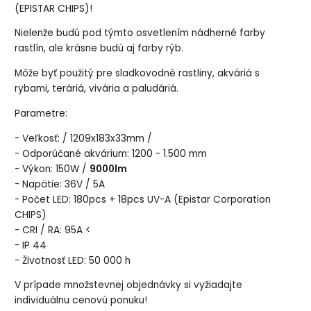
(EPISTAR CHIPS)!
Nielenže budú pod týmto osvetlením nádherné farby
rastlín, ale krásne budú aj farby rýb.
Môže byť použitý pre sladkovodné rastliny, akváriá s
rybami, teráriá, vivária a paludáriá.
Parametre:
- Veľkosť: / 1209x183x33mm /
- Odporúčané akvárium: 1200 - 1.500 mm
- Výkon: 150W /
9000lm
- Napätie: 36V / 5A
- Počet LED: 180pcs + 18pcs UV-A (Epistar Corporation
CHIPS)
- CRI / RA: 95A <
- IP 44
- Životnosť LED: 50 000 h
V prípade množstevnej objednávky si vyžiadajte
individuálnu cenovú ponuku!