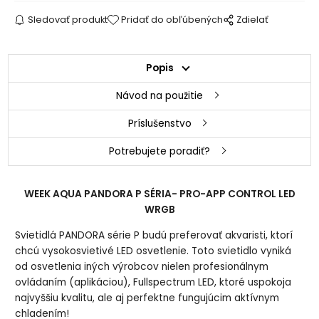
Sledovať produkt
Pridať do obľúbených
Zdielať
Popis
Návod na použitie
Príslušenstvo
Potrebujete poradiť?
WEEK AQUA PANDORA P SÉRIA- PRO-APP CONTROL LED
WRGB
Svietidlá PANDORA série P budú preferovať akvaristi, ktorí
chcú vysokosvietivé LED osvetlenie. Toto svietidlo vyniká
od osvetlenia iných výrobcov nielen profesionálnym
ovládaním (aplikáciou), Fullspectrum LED, ktoré uspokoja
najvyššiu kvalitu, ale aj perfektne fungujúcim aktívnym
chladením!