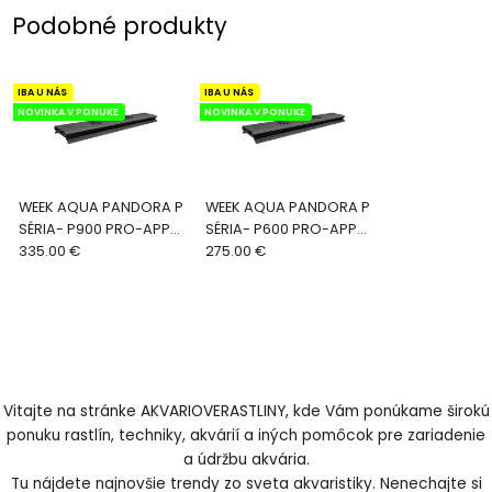
Podobné produkty
IBA U NÁS
IBA U NÁS
NOVINKA V PONUKE
NOVINKA V PONUKE
WEEK AQUA PANDORA P
WEEK AQUA PANDORA P
SÉRIA- P900 PRO-APP
SÉRIA- P600 PRO-APP
CONTROL LED WRGB
335.00 €
CONTROL LED WRGB
275.00 €
Vitajte na stránke AKVARIOVERASTLINY, kde Vám ponúkame širokú
ponuku rastlín, techniky, akvárií a iných pomôcok pre zariadenie
a údržbu akvária.
Tu nájdete najnovšie trendy zo sveta akvaristiky. Nenechajte si