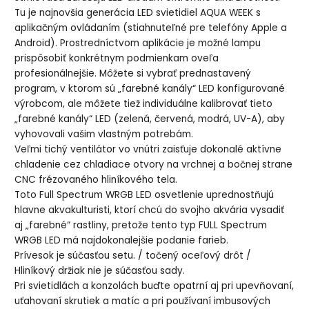
Tu je najnovšia generácia LED svietidiel AQUA WEEK s
aplikačným ovládaním (stiahnuteľné pre telefóny Apple a
Android). Prostredníctvom aplikácie je možné lampu
prispôsobiť konkrétnym podmienkam oveľa
profesionálnejšie. Môžete si vybrať prednastavený
program, v ktorom sú „farebné kanály“ LED konfigurované
výrobcom, ale môžete tiež individuálne kalibrovať tieto
„farebné kanály“ LED (zelená, červená, modrá, UV-A), aby
vyhovovali vašim vlastným potrebám.
Veľmi tichý ventilátor vo vnútri zaisťuje dokonalé aktívne
chladenie cez chladiace otvory na vrchnej a bočnej strane
CNC frézovaného hliníkového tela.
Toto Full Spectrum WRGB LED osvetlenie uprednostňujú
hlavne akvakulturisti, ktorí chcú do svojho akvária vysadiť
aj „farebné“ rastliny, pretože tento typ FULL Spectrum
WRGB LED má najdokonalejšie podanie farieb.
Prívesok je súčasťou setu. / točený oceľový drôt /
Hliníkový držiak nie je súčasťou sady.
Pri svietidlách a konzolách buďte opatrní aj pri upevňovaní,
uťahovaní skrutiek a matíc a pri používaní imbusových