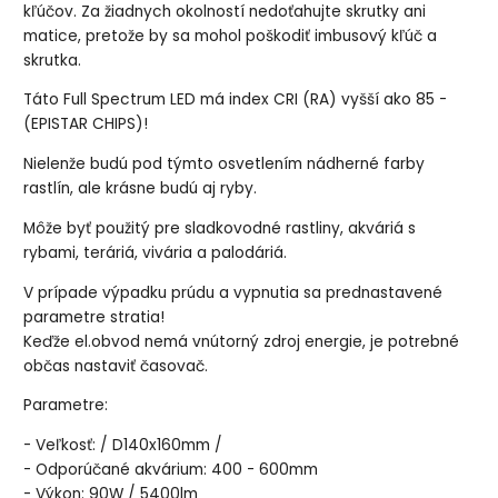
kľúčov. Za žiadnych okolností nedoťahujte skrutky ani
matice, pretože by sa mohol poškodiť imbusový kľúč a
skrutka.
Táto Full Spectrum LED má index CRI (RA) vyšší ako 85 -
(EPISTAR CHIPS)!
Nielenže budú pod týmto osvetlením nádherné farby
rastlín, ale krásne budú aj ryby.
Môže byť použitý pre sladkovodné rastliny, akváriá s
rybami, teráriá, vivária a palodáriá.
V prípade výpadku prúdu a vypnutia sa prednastavené
parametre stratia!
Keďže el.obvod nemá vnútorný zdroj energie, je potrebné
občas nastaviť časovač.
Parametre:
- Veľkosť: / D140x160mm /
- Odporúčané akvárium: 400 - 600mm
- Výkon: 90W / 5400lm