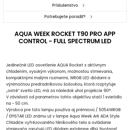
Príslušenstvo
Potrebujete poradiť?
AQUA WEEK ROCKET T90 PRO APP
CONTROL - FULL SPECTRUM LED
Jedinečné LED osvetlenie AQUA Rocket s aktívnym
chladením, vysokým výkonom, možnosťou stmievania,
kompaktnými malými rozmermi, WRGB LED diódami a
výnimočnou predradníkovou šošovkou, ktorá rozptyľuje
„ostré“ svetlo LED, má za následok uhol projekcie 90°.
V závislosti od parametrov tohto objektívu stačí 1 svietidlo
na ~ 50 cm.
Výrobca pre túto lampu používa aj prémiovú / 5054WRGB
/ EPISTAR LED známu už v lampe Aqua Week Ark ADA Style.
Chladiče vyfrézovaného hliníkového tela a ovládanie
stmievača zaručujú LED diódam extrémne dlhú životnosť.