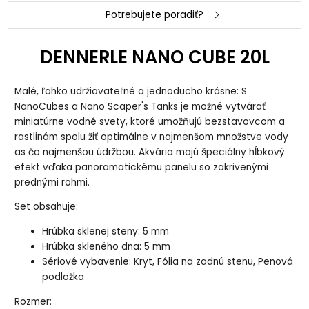
Potrebujete poradiť?
DENNERLE NANO CUBE 20L
Malé, ľahko udržiavateľné a jednoducho krásne: S
NanoCubes a Nano Scaper's Tanks je možné vytvárať
miniatúrne vodné svety, ktoré umožňujú bezstavovcom a
rastlinám spolu žiť optimálne v najmenšom množstve vody
as čo najmenšou údržbou. Akvária majú špeciálny hĺbkový
efekt vďaka panoramatickému panelu so zakrivenými
prednými rohmi.
Set obsahuje:
Hrúbka sklenej steny: 5 mm
Hrúbka skleného dna: 5 mm
Sériové vybavenie: Kryt, Fólia na zadnú stenu, Penová
podložka
Rozmer: