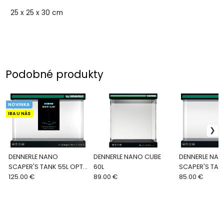
25 x 25 x 30 cm
Podobné produkty
NOVINKA
IBA U NÁS
DENNERLE NANO
DENNERLE NANO CUBE
DENNERLE NA
SCAPER'S TANK 55L OPTI
60L
SCAPER'S TAN
WHITE
125.00 €
89.00 €
85.00 €