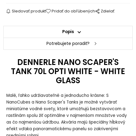
Sledovať produkt
Pridať do obľúbených
Zdielať
Popis
Potrebujete poradiť?
DENNERLE NANO SCAPER'S
TANK 70L OPTI WHITE - WHITE
GLASS
Malé, ľahko udržiavateľné a jednoducho krásne: S
NanoCubes a Nano Scaper's Tanks je možné vytvárať
miniatúrne vodné svety, ktoré umožňujú bezstavovcom a
rastlinám spolu žiť optimálne v najmenšom množstve vody
as čo najmenšou údržbou. Akvária majú špeciálny hĺbkový
efekt vďaka panoramatickému panelu so zakrivenými
prednými rohmi.