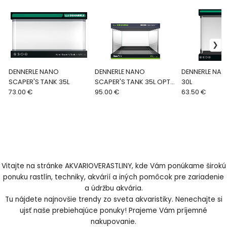
DENNERLE NANO
DENNERLE NANO
DENNERLE NAN
SCAPER'S TANK 35L
SCAPER'S TANK 35L OPTI
30L
73.00 €
WHITE
95.00 €
63.50 €
Vitajte na stránke AKVARIOVERASTLINY, kde Vám ponúkame širokú
ponuku rastlín, techniky, akvárií a iných pomôcok pre zariadenie
a údržbu akvária.
Tu nájdete najnovšie trendy zo sveta akvaristiky. Nenechajte si
ujsť naše prebiehajúce ponuky! Prajeme Vám príjemné
nakupovanie.