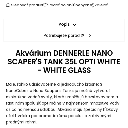
Sledovať produkt
Pridať do obľúbených
Zdielať
Popis
Potrebujete poradiť?
Akvárium DENNERLE NANO
SCAPER'S TANK 35L OPTI WHITE
- WHITE GLASS
Malé, ľahko udržiavateľné a jednoducho krásne: S
NanoCubes a Nano Scaper's Tanks je možné vytvárať
miniatúrne vodné svety, ktoré umožňujú bezstavovcom a
rastlinám spolu žiť optimálne v najmenšom množstve vody
as čo najmenšou údržbou. Akvária majú špeciálny hĺbkový
efekt vďaka panoramatickému panelu so zakrivenými
prednými rohmi.