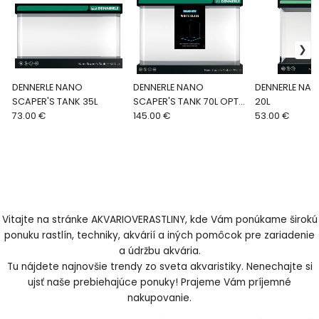
DENNERLE NANO
DENNERLE NANO
DENNERLE NAN
SCAPER'S TANK 35L
SCAPER'S TANK 70L OPTI
20L
73.00 €
WHITE
145.00 €
53.00 €
Vitajte na stránke AKVARIOVERASTLINY, kde Vám ponúkame širokú
ponuku rastlín, techniky, akvárií a iných pomôcok pre zariadenie
a údržbu akvária.
Tu nájdete najnovšie trendy zo sveta akvaristiky. Nenechajte si
ujsť naše prebiehajúce ponuky! Prajeme Vám príjemné
nakupovanie.