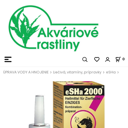
0
ÚPRAVA VODY A HNOJENIE
Liečivá, vitamíny, prípravky
eSHa