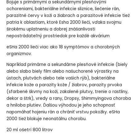
Bojuje s primárnymi a sekundárnymi plesňovými
ochoreniami, bakteriálne infekcie sliznice, liečenie rán,
parazitné červy v koži a žiabrach a parazitové infekcie tiež
patria k oblastiam, ktoré Esha 2000 lieči, vďaka svojmu
širokému uplatneniu a dobrej znášanlivosti
nepostrádateľný prostriedok pre každé akvárium
eSHa 2000 lieči viac ako 18 symptómov a chorobných
organizmov.
Napríklad primárne a sekundárne plesňové infekcie (biely
alebo slabo biely film alebo našuchorené výrastky na
ústach, plutvách alebo tele vašich rýb), bakteriálne
infekcie kože a parazity kože / žiabrov, parazity prvoka
(sfarbené škvrny na koži, zakalené plutvy, trenie o rastliny,
dekor a štrk), vredy a rany, Dropsy, Shimmyingova choroba
a hniloba plutiev. Ďalšou výhodou je jeho schopnosť
napomáhať hojeniu rán a chrániť vrstvu pokožky. eSHa
2000 tiež blokuje neonatálnu chorobu.
20 ml ošetrí 800 litrov