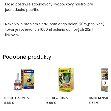
Fľaša obsahuje zabudovaný kvapôčkový nástroj pre
jednoduché použitie
Nakoľko je problém s nákupom origo balení 20ml,ponúkaný
tovar je rozlievaný z 1000ml balenia do nových 20ml
liekoviek.
Podobné produkty
eSHa HEXAMITA
eSHa OPTIMA
eSHa MINARO
8.55 €
5.99 €
6.63 €