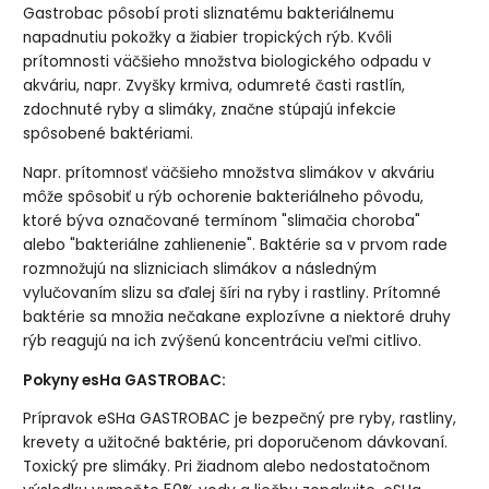
Gastrobac pôsobí proti sliznatému bakteriálnemu
napadnutiu pokožky a žiabier tropických rýb. Kvôli
prítomnosti väčšieho množstva biologického odpadu v
akváriu, napr. Zvyšky krmiva, odumreté časti rastlín,
zdochnuté ryby a slimáky, značne stúpajú infekcie
spôsobené baktériami.
Napr. prítomnosť väčšieho množstva slimákov v akváriu
môže spôsobiť u rýb ochorenie bakteriálneho pôvodu,
ktoré býva označované termínom "slimačia choroba"
alebo "bakteriálne zahlienenie". Baktérie sa v prvom rade
rozmnožujú na slizniciach slimákov a následným
vylučovaním slizu sa ďalej šíri na ryby i rastliny. Prítomné
baktérie sa množia nečakane explozívne a niektoré druhy
rýb reagujú na ich zvýšenú koncentráciu veľmi citlivo.
Pokyny esHa GASTROBAC:
Prípravok eSHa GASTROBAC je bezpečný pre ryby, rastliny,
krevety a užitočné baktérie, pri doporučenom dávkovaní.
Toxický pre slimáky. Pri žiadnom alebo nedostatočnom