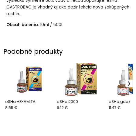
výsledku vymeňte 50% vody a liečbu zopakujte. eSHa
GASTROBAC je vhodný aj ako dezinfekcia novo zakúpených
rastlín.
Obsah balenia
: 10ml / 500L
Podobné produkty
eSHa HEXAMITA
eSHa 2000
eSHa gdex
8.55 €
6.12 €
11.47 €