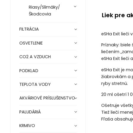
Riasy/Slimáky/
Liek pre 
Škodcovia
FILTRÁCIA
eSHa Exit lieči
OSVETLENIE
Príznaky: biel
liečením „zama
CO2 A VZDUCH
eSHa Exit lieči
eSHa Exit je m
PODKLAD
žiabrovkám a 
ryby stretnú.
TEPLOTA VODY
20 ml ošetrí 1 0
AKVÁRIOVÉ PRÍSLUŠENSTVO
Ošetruje všetky
PALUDÁRIÁ
Tiež lieči men
Fľaša obsahuj
KRMIVO