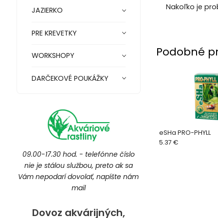
Nakoľko je pro
JAZIERKO
PRE KREVETKY
Podobné p
WORKSHOPY
DARČEKOVÉ POUKÁŽKY
eSHa PRO-PHYLL
5.37 €
09.00-17.30 hod. - telefónne číslo
nie je stálou službou, preto ak sa
Vám nepodarí dovolať, napíšte nám
mail
Dovoz akvárijných,