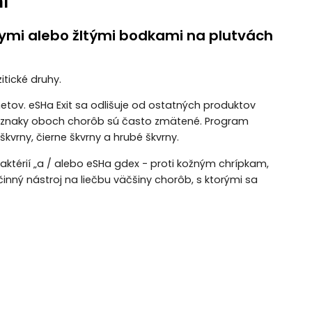
l
elymi alebo žltými bodkami na plutvách
itické druhy.
metov. eSHa Exit sa odlišuje od ostatných produktov
 príznaky oboch chorôb sú často zmätené. Program
škvrny, čierne škvrny a hrubé škvrny.
baktérií „a / alebo eSHa gdex - proti kožným chrípkam,
ý nástroj na liečbu väčšiny chorôb, s ktorými sa