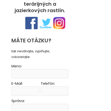
terárijných a
jazierkových rastlín.
MÁTE OTÁZKU?
tak neváhajte, vyplňujte,
odosielajte:
Meno:
E-Mail:
Telefón:
Vytvoriť novú e-mailovú masku
Vytvoriť novú e-mailovú masku
Vytvoriť novú e-mailovú masku
Vytvoriť novú e-mailovú masku
Správa: