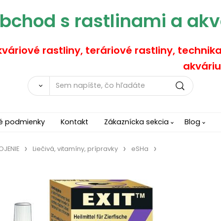
bchod s rastlinami a akv
váriové rastliny, teráriové rastliny, technik
akváriu
é podmienky
Kontakt
Zákaznícka sekcia
Blog
OJENIE
Liečivá, vitamíny, prípravky
eSHa