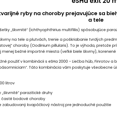
eSHa exit 20 m
akvarijné ryby na choroby prejavujúce sa bi
a tele
 všetky „škvrnité“ (Ichthyophthirius multifiliis) spôsobujúce paraz
e škvrny na tele a plutvách, trenie a poškriabanie tvrdých pred
tovej“ choroby (Oodinium pillularis). To je výhoda, pretože
 aj menej bežné importné miesta (veľké biele škvrny), korenené 
ožné použiť v kombinácii s eSHa 2000 - Liečba húb, Finrotov a 
pásomniciam“. Táto kombinácia vám poskytuje všeobecne účinn
00 litrov
 „škvrnité“ parazitické druhy
ej časté bodové choroby
e zabudovaný kvapôčkový nástroj pre jednoduché použitie