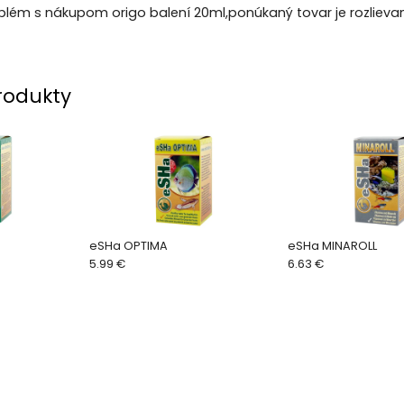
blém s nákupom origo balení 20ml,ponúkaný tovar je rozlievan
rodukty
eSHa OPTIMA
eSHa MINAROLL
5.99 €
6.63 €