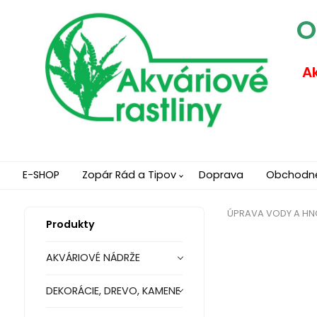
O
Ak
E-SHOP
Zopár Rád a Tipov
Doprava
Obchodn
ÚPRAVA VODY A HN
Produkty
AKVÁRIOVÉ NÁDRŽE
DEKORÁCIE, DREVO, KAMENE