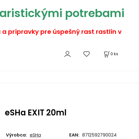
aristickými potrebami
a a prípravky pre úspešný rast rastlín v
0
ks
eSHa EXIT 20ml
Výrobca:
eSHa
EAN:
8712592790024