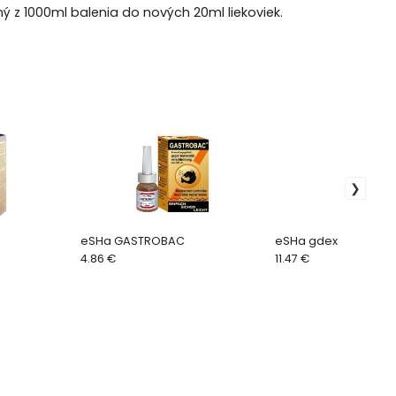
ý z 1000ml balenia do nových 20ml liekoviek.
eSHa GASTROBAC
eSHa gdex
4.86 €
11.47 €