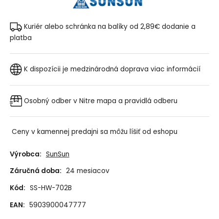
Kuriér alebo schránka na balíky od 2,89€
dodanie a
platba
K dispozícii je medzinárodná doprava
viac informácií
Osobný odber v Nitre
mapa a pravidlá odberu
Ceny v kamennej predajni sa môžu líšiť od eshopu
Výrobca:
SunSun
Záručná doba:
24 mesiacov
Kód:
SS-HW-702B
EAN:
5903900047777