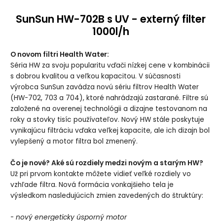
SunSun HW-702B s UV - externý filter
1000l/h
O novom filtri Health Water:
Séria HW za svoju popularitu vďači nízkej cene v kombinácii
s dobrou kvalitou a veľkou kapacitou. V súčasnosti
výrobca SunSun zavádza novú sériu filtrov Health Water
(HW-702, 703 a 704), ktoré nahrádzajú zastarané. Filtre sú
založené na overenej technológii a dizajne testovanom na
roky a stovky tisíc používateľov. Nový HW stále poskytuje
vynikajúcu filtráciu vďaka veľkej kapacite, ale ich dizajn bol
vylepšený a motor filtra bol zmenený.
Čo je nové? Aké sú rozdiely medzi novým a starým HW?
Už pri prvom kontakte môžete vidieť veľké rozdiely vo
vzhľade filtra. Nová formácia vonkajšieho tela je
výsledkom nasledujúcich zmien zavedených do štruktúry:
-
nový energeticky úsporný motor