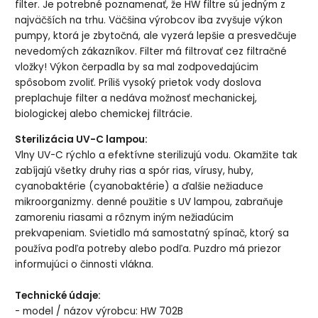
filter. Je potrebné poznamenať, že HW filtre sú jedným z
najväčších na trhu. Väčšina výrobcov iba zvyšuje výkon
pumpy, ktorá je zbytočná, ale vyzerá lepšie a presvedčuje
nevedomých zákazníkov. Filter má filtrovať cez filtračné
vložky! Výkon čerpadla by sa mal zodpovedajúcim
spôsobom zvoliť. Príliš vysoký prietok vody doslova
preplachuje filter a nedáva možnosť mechanickej,
biologickej alebo chemickej filtrácie.
Sterilizácia UV-C lampou:
Vlny UV-C rýchlo a efektívne sterilizujú vodu. Okamžite tak
zabíjajú všetky druhy rias a spór rias, vírusy, huby,
cyanobaktérie (cyanobaktérie) a ďalšie nežiaduce
mikroorganizmy. denné použitie s UV lampou, zabraňuje
zamoreniu riasami a rôznym iným nežiadúcim
prekvapeniam. Svietidlo má samostatný spínač, ktorý sa
používa podľa potreby alebo podľa. Puzdro má priezor
informujúci o činnosti vlákna.
Technické údaje:
- model / názov výrobcu: HW 702B