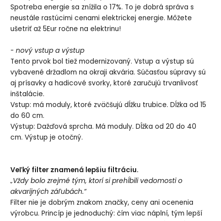
Spotreba energie sa znížila o 17%. To je dobrá správa s
neustále rastúcimi cenami elektrickej energie. Môžete
ušetriť až 5Eur ročne na elektrinu!
-
nový vstup a výstup
Tento prvok bol tiež modernizovaný. Vstup a výstup sú
vybavené držadlom na okraji akvária. Súčasťou súpravy sú
aj prísavky a hadicové svorky, ktoré zaručujú trvanlivosť
inštalácie.
Vstup: má moduly, ktoré zväčšujú dĺžku trubice. Dĺžka od 15
do 60 cm.
Výstup: Dažďová sprcha. Má moduly. Dĺžka od 20 do 40
cm. Výstup je otočný.
Veľký filter znamená lepšiu filtráciu.
„Vždy bolo zrejmé tým, ktorí si prehĺbili vedomosti o
akvarijných záľubách.“
Filter nie je dobrým znakom značky, ceny ani ocenenia
výrobcu. Princíp je jednoduchý: čím viac náplní, tým lepší