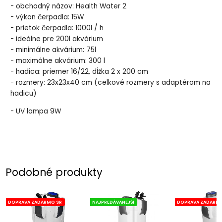
- obchodný názov: Health Water 2
- výkon čerpadla: 15W
- prietok čerpadla: 1000l / h
- ideálne pre 200l akvárium
- minimálne akvárium: 75l
- maximálne akvárium: 300 l
- hadica: priemer 16/22, dĺžka 2 x 200 cm
- rozmery: 23x23x40 cm (celkové rozmery s adaptérom na
hadicu)
- UV lampa 9W
Podobné produkty
DOPRAVA ZADARMO SR
NAJPREDÁVANEJŠÍ
DOPRAVA ZADARMO