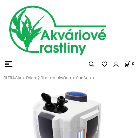
0
FILTRÁCIA
Externý filter do akvária
SunSun