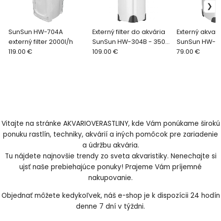
SunSun HW-704A
Externý filter do akvária
Externý akvario
externý filter 2000l/h
SunSun HW-304B - 350L
SunSun HW-3
119.00 €
- 600L s UV
109.00 €
79.00 €
Vitajte na stránke AKVARIOVERASTLINY, kde Vám ponúkame širokú
ponuku rastlín, techniky, akvárií a iných pomôcok pre zariadenie
a údržbu akvária.
Tu nájdete najnovšie trendy zo sveta akvaristiky. Nenechajte si
ujsť naše prebiehajúce ponuky! Prajeme Vám príjemné
nakupovanie.
Objednať môžete kedykoľvek, náš e-shop je k dispozícii 24 hodín
denne 7 dní v týždni.