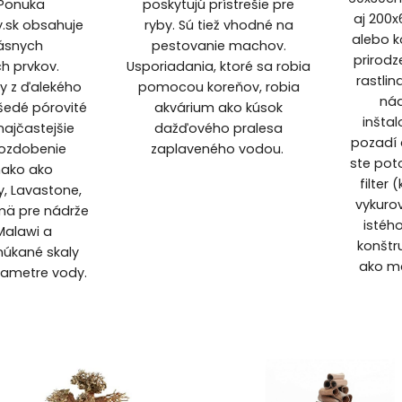
 Ponuka
poskytujú prístrešie pre
aj 200x
y.sk obsahuje
ryby. Sú tiež vhodné na
alebo 
ásnych
pestovanie machov.
prirodz
h prvkov.
Usporiadania, ktoré sa robia
rastlin
ny z ďalekého
pomocou koreňov, robia
nád
edé pórovité
akvárium ako kúsok
inštal
 najčastejšie
dažďového pralesa
pozadí 
 ozdobenie
zaplaveného vodou.
ste pot
vnako ako
filter 
, Lavastone,
vykuro
ä pre nádrže
istéh
Malawi a
konštru
núkané skaly
ako ma
rametre vody.