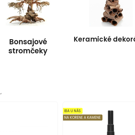
Keramické dekor
Bonsajové
stromčeky
IBA U NÁS
NA KORENE A KAMENE