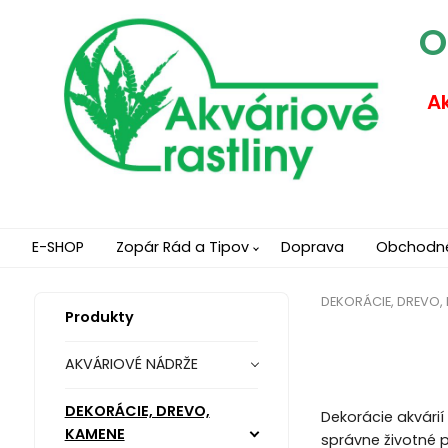
O
Ak
E-SHOP
Zopár Rád a Tipov
Doprava
Obchodn
DEKORÁCIE, DREVO,
Produkty
AKVÁRIOVÉ NÁDRŽE
DEKORÁCIE, DREVO,
Dekorácie akvárií
KAMENE
správne životné 