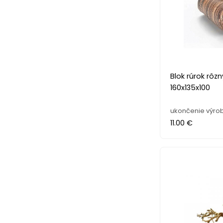
Blok rúrok rôz
160x135x100
ukončenie výro
11.00 €