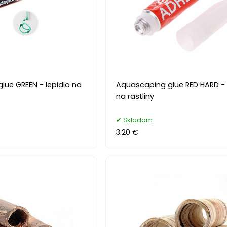
lue GREEN - lepidlo na
Aquascaping glue RED HARD - 
na rastliny
Skladom
3.20 €