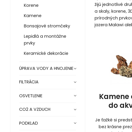
žijú jednotlivé d
Korene
a skaly, korene, 
Kamene
prírodných prvko
jazera Malawi al
Bonsajové stromčeky
Lepidlá a montážne
prvky
Keramické dekorácie
ÚPRAVA VODY A HNOJENIE
FILTRÁCIA
Kamene 
OSVETLENIE
do ak
CO2 A VZDUCH
Je ťažké si preds
PODKLAD
bez krásne pre