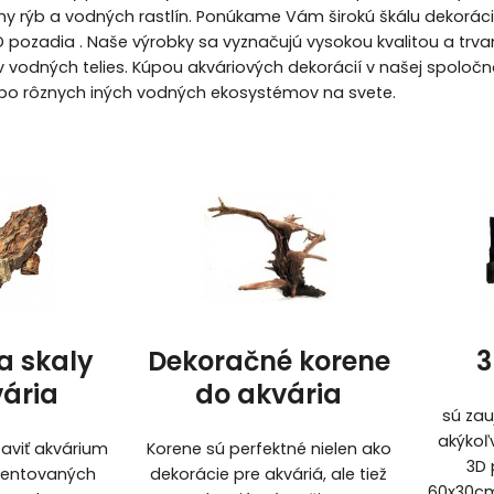
ruhy rýb a vodných rastlín. Ponúkame Vám širokú škálu dekorá
3D pozadia . Naše výrobky sa vyznačujú vysokou kvalitou a trv
v vodných telies. Kúpou akváriových dekorácií v našej spolo
ebo rôznych iných vodných ekosystémov na svete.
a skaly
Dekoračné korene
3
vária
do akvária
sú zau
akýkoľ
taviť akvárium
Korene sú perfektné nielen ako
3D 
zentovaných
dekorácie pre akváriá, ale tiež
60x30cm