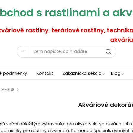
bchod s rastlinami a akv
váriové rastliny, teráriové rastliny, technik
akváriu
é podmienky
Kontakt
Zákaznícka sekcia
Blog
 KAMENE
Akváriové dekorá
 sú veľmi dôležitým vybavením pre akýkoľvek typ akvária. Ich úl
podmienky pre rastliny a zvieratá. Pomocou špecializovaný