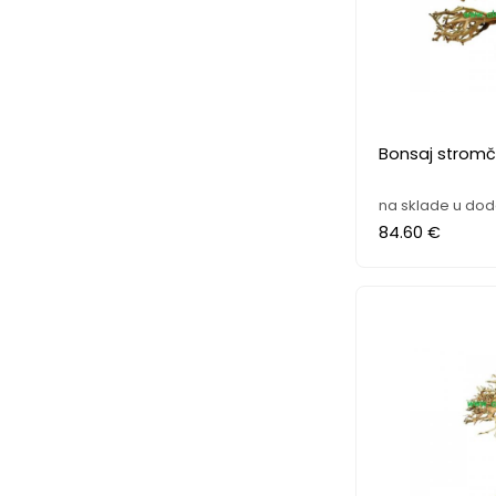
Bonsaj stromč
na sklade u dod
84.60 €