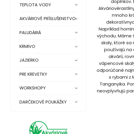
doplnkov.
TEPLOTA VODY
Akváriovérastlin
mnoho kr
AKVÁRIOVÉ PRÍSLUŠENSTVO
dekoratívnyc
Napríklad horni
PALUDÁRIÁ
východu. Máme š
skaly, ktoré sa
KRMIVO
používajú na
akvárií, ro
JAZIERKO
vápencové skaly
odporúčané najm
PRE KREVETKY
s rybami z 
Tanganyika. Po
WORKSHOPY
neovplyvňujú pa
DARČEKOVÉ POUKÁŽKY