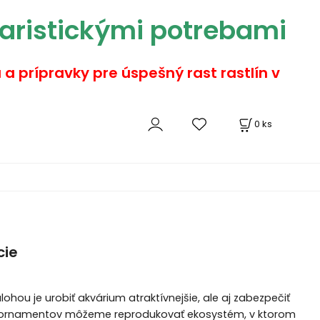
aristickými potrebami
a a prípravky pre úspešný rast rastlín v
0
ks
cie
ohou je urobiť akvárium atraktívnejšie, ale aj zabezpečiť
ch ornamentov môžeme reprodukovať ekosystém, v ktorom