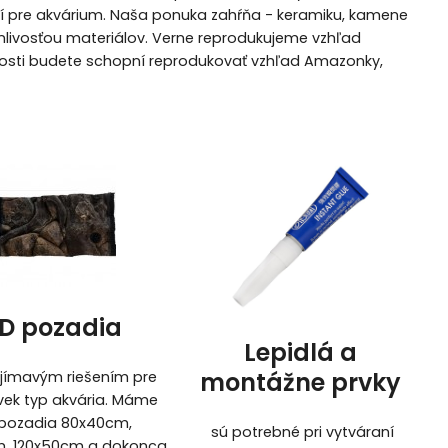
cií pre akvárium. Naša ponuka zahŕňa - keramiku, kamene
anlivosťou materiálov. Verne reprodukujeme vzhľad
čnosti budete schopní reprodukovať vzhľad Amazonky,
D pozadia
Lepidlá a
montážne prvky
jímavým riešením pre
vek typ akvária. Máme
pozadia 80x40cm,
sú potrebné pri vytváraní
, 120x50cm a dokonca