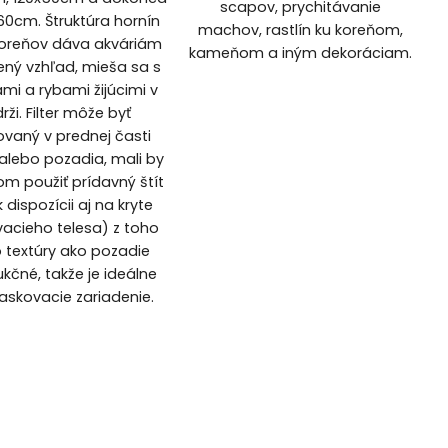
scapov, prychitávanie
60cm. Štruktúra hornín
machov, rastlín ku koreňom,
koreňov dáva akváriám
kameňom a iným dekoráciam.
ený vzhľad, mieša sa s
ami a rybami žijúcimi v
rži. Filter môže byť
ovaný v prednej časti
alebo pozadia, mali by
om použiť prídavný štít
(k dispozícii aj na kryte
vacieho telesa) z toho
o textúry ako pozadie
kčné, takže je ideálne
skovacie zariadenie.