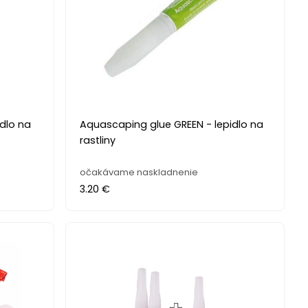
dlo na
Aquascaping glue GREEN - lepidlo na
rastliny
očakávame naskladnenie
3.20 €