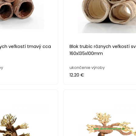
nych veľkostí tmavý cca
Blok trubíc rôznych veľkostí s
160x135x100mm
by
ukončenie výroby
12.20 €