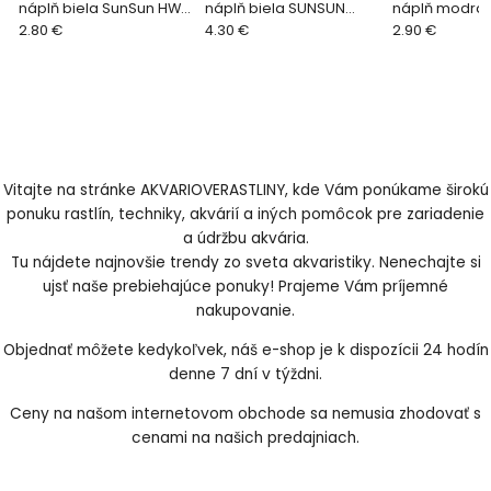
náplň biela SunSun HW-
náplň biela SUNSUN
náplň modrá
3000 WHITE - 1ks
2.80 €
HW-5000 WHITE - 1ks
4.30 €
HW-3000 BLUE 
2.90 €
Vitajte na stránke AKVARIOVERASTLINY, kde Vám ponúkame širokú
ponuku rastlín, techniky, akvárií a iných pomôcok pre zariadenie
a údržbu akvária.
Tu nájdete najnovšie trendy zo sveta akvaristiky. Nenechajte si
ujsť naše prebiehajúce ponuky! Prajeme Vám príjemné
nakupovanie.
Objednať môžete kedykoľvek, náš e-shop je k dispozícii 24 hodín
denne 7 dní v týždni.
Ceny na našom internetovom obchode sa nemusia zhodovať s
cenami na našich predajniach.