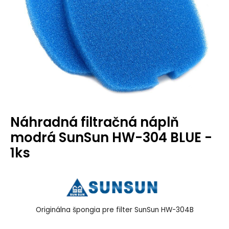
Náhradná filtračná náplň
modrá SunSun HW-304 BLUE -
1ks
Originálna špongia pre filter SunSun HW-304B