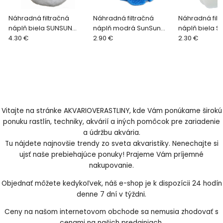
Náhradná filtračná
Náhradná filtračná
Náhradná filt
náplň biela SUNSUN
náplň modrá SunSun
náplň biela 
HW-5000 WHITE - 1ks
4.30 €
HW-3000 BLUE - 1ks
2.90 €
304 WHITE - 1k
2.30 €
Vitajte na stránke AKVARIOVERASTLINY, kde Vám ponúkame širokú
ponuku rastlín, techniky, akvárií a iných pomôcok pre zariadenie
a údržbu akvária.
Tu nájdete najnovšie trendy zo sveta akvaristiky. Nenechajte si
ujsť naše prebiehajúce ponuky! Prajeme Vám príjemné
nakupovanie.
Objednať môžete kedykoľvek, náš e-shop je k dispozícii 24 hodín
denne 7 dní v týždni.
Ceny na našom internetovom obchode sa nemusia zhodovať s
cenami na našich predajniach.