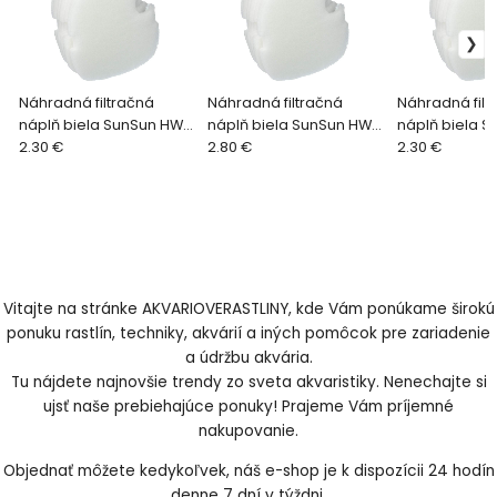
Náhradná filtračná
Náhradná filtračná
Náhradná filt
náplň biela SunSun HW-
náplň biela SunSun HW-
náplň biela 
302 WHITE - 1ks
2.30 €
3000 WHITE - 1ks
2.80 €
303 WHITE - 1k
2.30 €
Vitajte na stránke AKVARIOVERASTLINY, kde Vám ponúkame širokú
ponuku rastlín, techniky, akvárií a iných pomôcok pre zariadenie
a údržbu akvária.
Tu nájdete najnovšie trendy zo sveta akvaristiky. Nenechajte si
ujsť naše prebiehajúce ponuky! Prajeme Vám príjemné
nakupovanie.
Objednať môžete kedykoľvek, náš e-shop je k dispozícii 24 hodín
denne 7 dní v týždni.