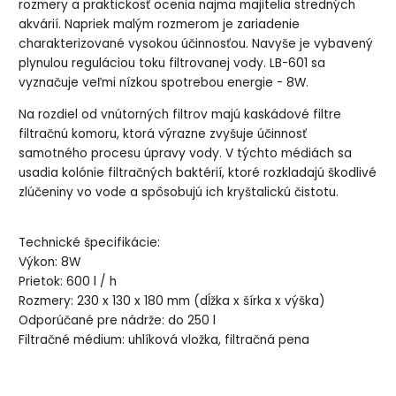
rozmery a praktickosť ocenia najmä majitelia stredných
akvárií. Napriek malým rozmerom je zariadenie
charakterizované vysokou účinnosťou. Navyše je vybavený
plynulou reguláciou toku filtrovanej vody. LB-601 sa
vyznačuje veľmi nízkou spotrebou energie - 8W.
Na rozdiel od vnútorných filtrov majú kaskádové filtre
filtračnú komoru, ktorá výrazne zvyšuje účinnosť
samotného procesu úpravy vody. V týchto médiách sa
usadia kolónie filtračných baktérií, ktoré rozkladajú škodlivé
zlúčeniny vo vode a spôsobujú ich kryštalickú čistotu.
Technické špecifikácie:
Výkon: 8W
Prietok: 600 l / h
Rozmery: 230 x 130 x 180 mm (dĺžka x šírka x výška)
Odporúčané pre nádrže: do 250 l
Filtračné médium: uhlíková vložka, filtračná pena