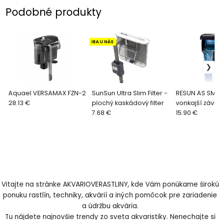
Podobné produkty
IBA U NÁS
Aquael VERSAMAX FZN-2
SunSun Ultra Slim Filter -
RESUN AS SMX
28.13 €
plochý kaskádový filter
vonkajší záves
7.68 €
15.90 €
Vitajte na stránke AKVARIOVERASTLINY, kde Vám ponúkame širokú
ponuku rastlín, techniky, akvárií a iných pomôcok pre zariadenie
a údržbu akvária.
Tu nájdete najnovšie trendy zo sveta akvaristiky. Nenechajte si